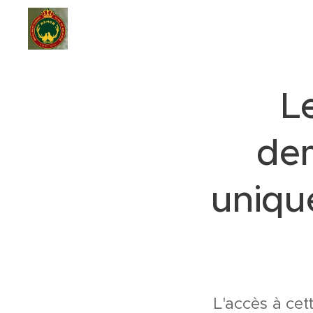
L
dem
uniqu
L'accès à cet