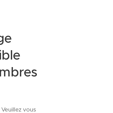
ge
ible
embres
 Veuillez vous